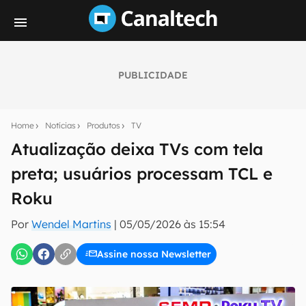
PUBLICIDADE
Seu resumo inteligente do mundo tech!
Assine a newsletter do Canaltech e receba
Home
Notícias
Produtos
TV
notícias e reviews sobre tecnologia em primeira
mão.
Atualização deixa TVs com tela
preta; usuários processam TCL e
E-mail
Roku
Por
Wendel Martins
|
05/05/2026 às 15:54
inscreva-se
Assine nossa Newsletter
Confirmo que li, aceito e concordo com os
Termos de
Uso e Política de Privacidade do Canaltech.