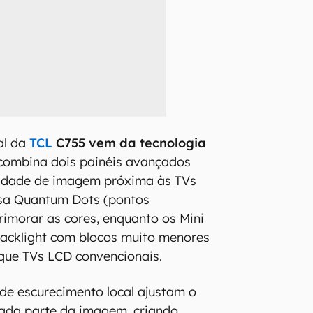
al da
TCL
C755 vem da tecnologia
 combina dois painéis avançados
lidade de imagem próxima às TVs
sa Quantum Dots (pontos
rimorar as cores, enquanto os Mini
cklight com blocos muito menores
que TVs LCD convencionais.
de escurecimento local ajustam o
cada parte da imagem, criando