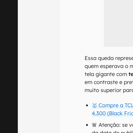
Essa queda repres
quem esperava o m
tela gigante com
t
em contraste e pre
muito superior par
🥇 Compre a TCL
4.300 (Black Fri
🚨 Atenção: se 
da data de publ