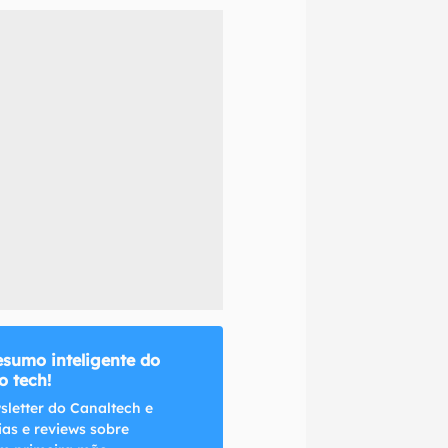
naltech.
esumo inteligente do
 tech!
sletter do Canaltech e
ias e reviews sobre