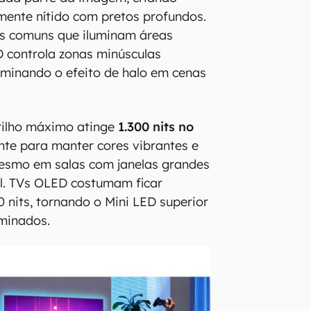
ente nítido com pretos profundos.
is comuns que iluminam áreas
D controla zonas minúsculas
liminando o efeito de halo em cenas
rilho máximo atinge
1.300 nits no
iente para manter cores vibrantes e
mesmo em salas com janelas grandes
al. TVs OLED costumam ficar
0 nits, tornando o Mini LED superior
uminados.