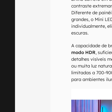
contraste extremam
Diferente de painé
grandes, o Mini LE
individualmente, e
escuras.
A capacidade de b
modo HDR
, sufic
detalhes visíveis 
ou muita luz natur
limitadas a 700-90
para ambientes il