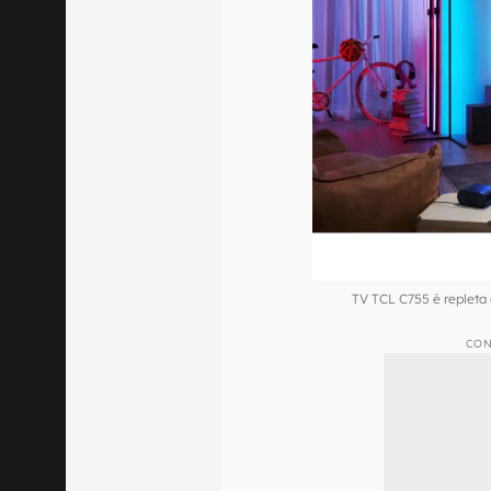
TV TCL C755 é replet
CON