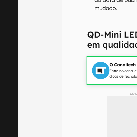
mudado.
QD-Mini LE
em qualida
O Canaltech
Entre no canal 
dicas de tecnol
CON