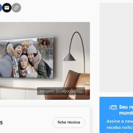
inscreva-se
li, aceito e concordo com os
Termos de Uso e Política de Privacidade do Ca
Divulgação/TCL
Seu r
mundo
Assine a new
55
ficha técnica
receba notíc