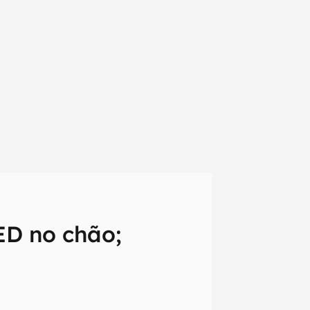
ED no chão;
em primeira