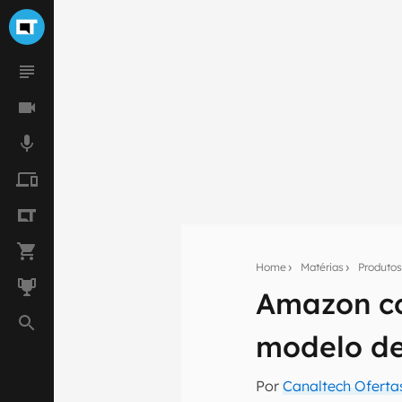
Home
Matérias
Produto
Amazon co
Seu res
modelo de 
Assine a newsle
mão.
Por
Canaltech Oferta