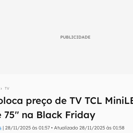
PUBLICIDADE
s
TV
loca preço de TV TCL MiniL
umo inteligente do mundo tech!
75'' na Black Friday
tter do Canaltech e receba notícias e reviews sobre tecnologia 
s
|
28/11/2025 às 01:57
•
Atualizado
28/11/2025 às 01:58