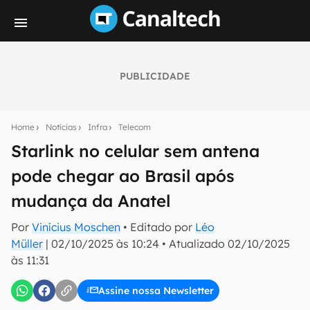
PUBLICIDADE
Seu resumo inteligente do mundo tech!
Assine a newsletter do Canaltech e receba
Home
Notícias
Infra
Telecom
notícias e reviews sobre tecnologia em primeira
mão.
Starlink no celular sem antena
pode chegar ao Brasil após
E-mail
mudança da Anatel
Por
Vinícius Moschen
• Editado por
Léo
inscreva-se
Müller
|
02/10/2025 às 10:24
•
Atualizado
02/10/2025
às 11:31
Confirmo que li, aceito e concordo com os
Termos de
Uso e Política de Privacidade do Canaltech.
Assine nossa Newsletter