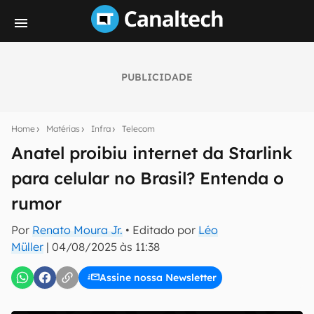
PUBLICIDADE
Seu resumo inteligente do mundo tech!
Assine a newsletter do Canaltech e receba
Home
Matérias
Infra
Telecom
notícias e reviews sobre tecnologia em primeira
mão.
Anatel proibiu internet da Starlink
para celular no Brasil? Entenda o
E-mail
rumor
Por
Renato Moura Jr.
• Editado por
Léo
inscreva-se
Müller
|
04/08/2025 às 11:38
Assine nossa Newsletter
Confirmo que li, aceito e concordo com os
Termos de
Uso e Política de Privacidade do Canaltech.