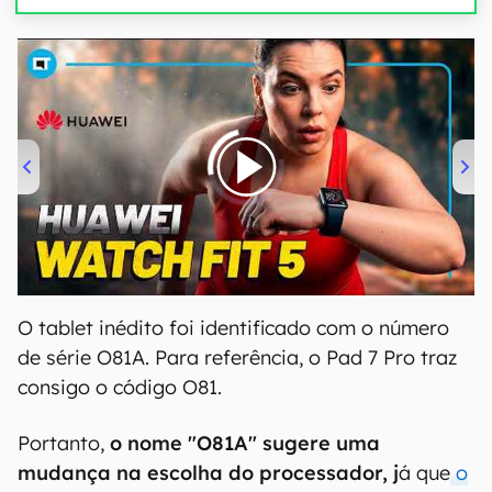
00:00
/
04:51
O tablet inédito foi identificado com o número
de série O81A. Para referência, o Pad 7 Pro traz
consigo o código O81.
Portanto,
o nome "O81A" sugere uma
mudança na escolha do processador, j
á que
o