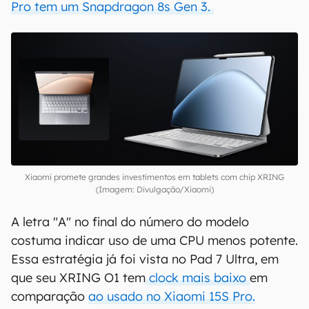
Pro tem um Snapdragon 8s Gen 3.
Xiaomi promete grandes investimentos em tablets com chip XRING
(Imagem: Divulgação/Xiaomi)
A letra "A" no final do número do modelo
costuma indicar uso de uma CPU menos potente.
Essa estratégia já foi vista no Pad 7 Ultra, em
que seu XRING O1 tem
clock mais baixo
em
comparação
ao usado no Xiaomi 15S Pro.