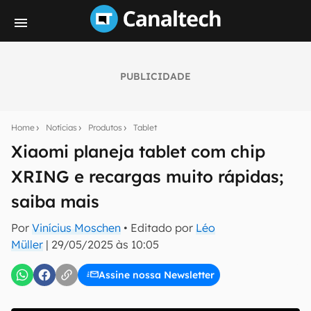
PUBLICIDADE
Seu resumo inteligente do mundo tech!
Assine a newsletter do Canaltech e receba
Home
Notícias
Produtos
Tablet
notícias e reviews sobre tecnologia em primeira
mão.
Xiaomi planeja tablet com chip
XRING e recargas muito rápidas;
E-mail
saiba mais
Por
Vinícius Moschen
• Editado por
Léo
inscreva-se
Müller
|
29/05/2025 às 10:05
Assine nossa Newsletter
Confirmo que li, aceito e concordo com os
Termos de
Uso e Política de Privacidade do Canaltech.