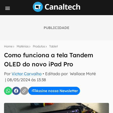
PUBLICIDADE
Seu resumo inteligente do mundo tech!
Assine a newsletter do Canaltech e receba
Home
Matérias
Produtos
Tablet
notícias e reviews sobre tecnologia em primeira
mão.
Como funciona a tela Tandem
OLED do novo iPad Pro
E-mail
Por
Victor Carvalho
• Editado por
Wallace Moté
|
08/05/2024 às 13:38
inscreva-se
Assine nossa Newsletter
Confirmo que li, aceito e concordo com os
Termos de
Uso e Política de Privacidade do Canaltech.