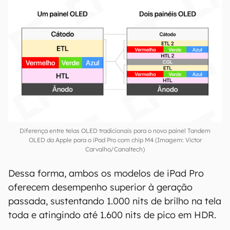
Para os novos iPad Pro, a Apple adicionou um
segundo conjunto das camadas intermediárias
de ETL, emissão de luz e HTL (separados por
uma cama de vidro comum, ou CGL) para atingir
os níveis desejados de brilho.