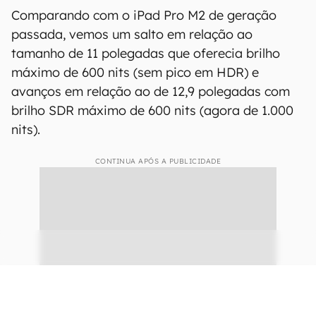
Diferença entre telas OLED tradicionais para o novo painel Tandem
OLED da Apple para o iPad Pro com chip M4 (Imagem: Victor
Carvalho/Canaltech)
Dessa forma, ambos os modelos de iPad Pro
oferecem desempenho superior à geração
passada, sustentando 1.000 nits de brilho na tela
toda e atingindo até 1.600 nits de pico em HDR.
Comparando com o iPad Pro M2 de geração
passada, vemos um salto em relação ao
tamanho de 11 polegadas que oferecia brilho
máximo de 600 nits (sem pico em HDR) e
avanços em relação ao de 12,9 polegadas com
brilho SDR máximo de 600 nits (agora de 1.000
nits).