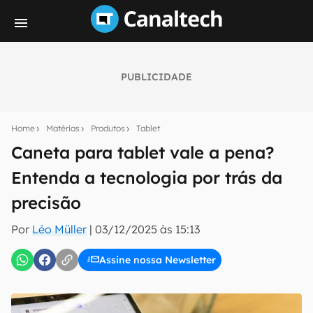
PUBLICIDADE
Seu resumo inteligente do mundo tech!
Assine a newsletter do Canaltech e receba
Home
Matérias
Produtos
Tablet
notícias e reviews sobre tecnologia em primeira
mão.
Caneta para tablet vale a pena?
Entenda a tecnologia por trás da
E-mail
precisão
Por
Léo Müller
|
03/12/2025 às 15:13
inscreva-se
Assine nossa Newsletter
Confirmo que li, aceito e concordo com os
Termos de
Uso e Política de Privacidade do Canaltech.