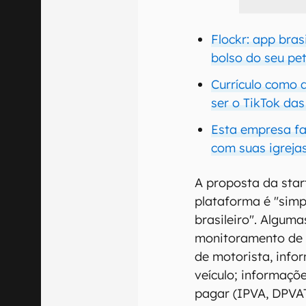
Flockr: app bras
bolso do seu pe
Currículo como d
ser o TikTok da
Esta empresa fa
com suas igreja
A proposta da star
plataforma é "simpl
brasileiro". Algum
monitoramento de 
de motorista, info
veículo; informaçõ
pagar (IPVA, DPVAT