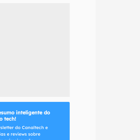
naltech.
esumo inteligente do
 tech!
sletter do Canaltech e
ias e reviews sobre