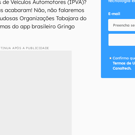
tecnologia e
 de Veículos Automotores (IPVA)?
as acabaram! Não, não falaremos
E-mail
audosas Organizações Tabajara do
 mas do app brasileiro Gringo
TINUA APÓS A PUBLICIDADE
Confirmo que
Termos de U
Canaltech.