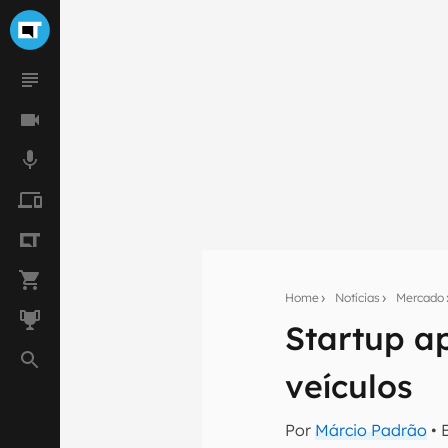
Home
Notícias
Mercado
Startup a
Seu res
veículos
Assine a newsle
mão.
Por
Márcio Padrão
• 