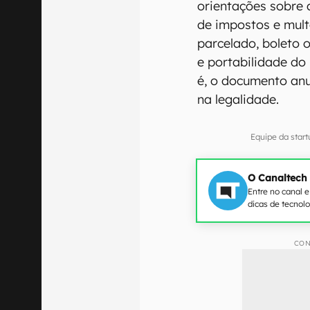
orientações sobre
de impostos e mult
parcelado, boleto o
e portabilidade do 
é, o documento anu
na legalidade.
Equipe da star
O Canaltech
Entre no canal 
dicas de tecnol
CON