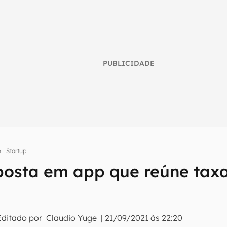
PUBLICIDADE
Startup
posta em app que reúne taxa
umo inteligente do mundo tech!
tter do Canaltech e receba notícias e reviews sobre tecnologia 
Editado por
Claudio Yuge
|
21/09/2021 às 22:20