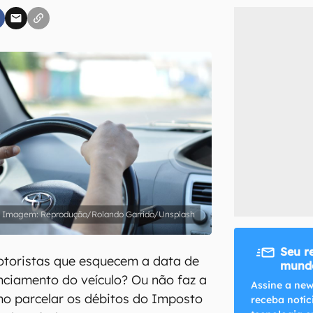
inscreva-se
li, aceito e concordo com os
Termos de Uso e Política de Privacidade do Ca
Reprodução/Rolando Garrido/Unsplash
Seu r
otoristas que esquecem a data de
mundo
ciamento do veículo? Ou não faz a
Assine a new
mo parcelar os débitos do Imposto
receba notíc