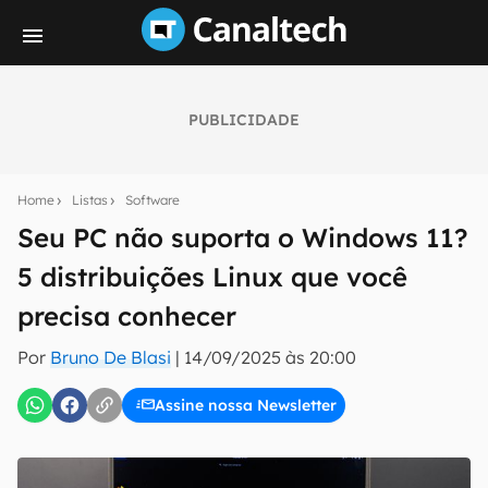
PUBLICIDADE
Seu resumo inteligente do mundo tech!
Assine a newsletter do Canaltech e receba
Home
Listas
Software
notícias e reviews sobre tecnologia em primeira
mão.
Seu PC não suporta o Windows 11?
5 distribuições Linux que você
E-mail
precisa conhecer
Por
Bruno De Blasi
|
14/09/2025 às 20:00
inscreva-se
Assine nossa Newsletter
Confirmo que li, aceito e concordo com os
Termos de
Uso e Política de Privacidade do Canaltech.