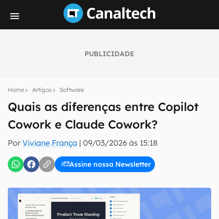
PUBLICIDADE
Seu resumo inteligente do mundo tech!
Assine a newsletter do Canaltech e receba
Home
Artigos
Software
notícias e reviews sobre tecnologia em primeira
mão.
Quais as diferenças entre Copilot
Cowork e Claude Cowork?
E-mail
Por
Viviane França
|
09/03/2026 às 15:18
Assine nossa Newsletter
inscreva-se
Confirmo que li, aceito e concordo com os
Termos de
Uso e Política de Privacidade do Canaltech.