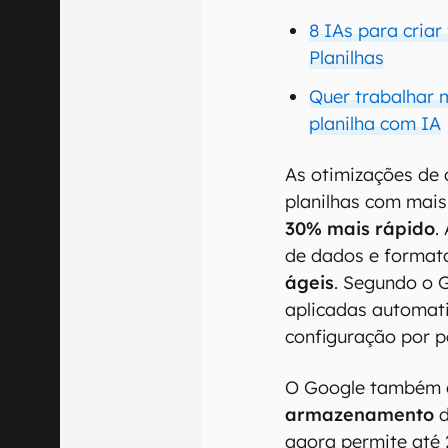
8 IAs para criar
Planilhas
Quer trabalhar 
planilha com IA
As otimizações de
planilhas com mais
30% mais rápido
.
de dados e format
ágeis
. Segundo o 
aplicadas automat
configuração por p
O Google também 
armazenamento
d
agora permite até 