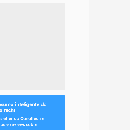
naltech.
esumo inteligente do
 tech!
sletter do Canaltech e
ias e reviews sobre