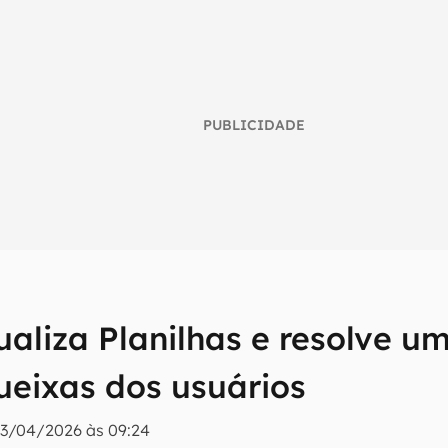
PUBLICIDADE
umo inteligente do mundo tech!
ualiza Planilhas e resolve u
tter do Canaltech e receba notícias e reviews sobre tecnologia 
ueixas dos usuários
3/04/2026 às 09:24