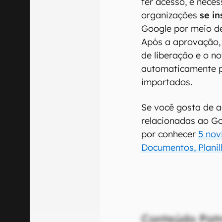
ter acesso, é nece
organizações
se i
Google por meio de
Após a aprovação, 
de liberação e o n
automaticamente pa
importados.
Se você gosta de 
relacionadas ao Go
por conhecer
5 nov
Documentos, Plani