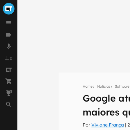
Home
Notícias
Software
Seu res
Google at
Assine a newsle
mão.
maiores q
E-mail
Por
Viviane França
|
2