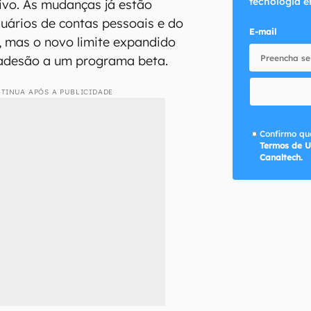
tecnologia e
uivo. As mudanças já estão
suários de contas pessoais e do
E-mail
 mas o novo limite expandido
adesão a um programa beta.
TINUA APÓS A PUBLICIDADE
Confirmo que
Termos de U
Canaltech.