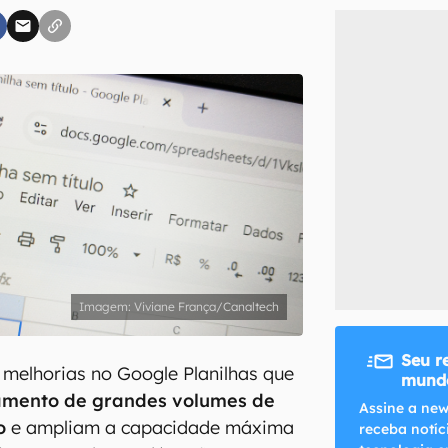
inscreva-se
li, aceito e concordo com os
Termos de Uso e Política de Privacidade do Ca
Viviane França/Canaltech
Seu r
melhorias no Google Planilhas que
mundo
amento de grandes volumes de
Assine a new
o
e ampliam a capacidade máxima
receba notíc