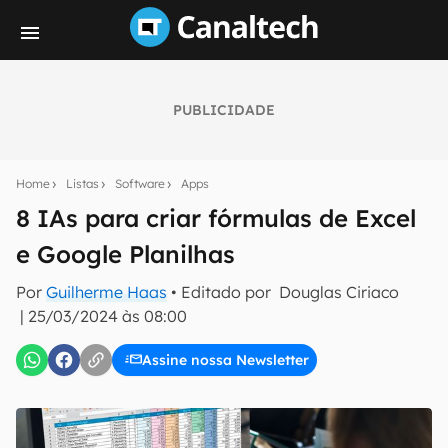
PUBLICIDADE
Seu resumo inteligente do mundo tech!
Assine a newsletter do Canaltech e receba
Home
Listas
Software
Apps
notícias e reviews sobre tecnologia em primeira
mão.
8 IAs para criar fórmulas de Excel
e Google Planilhas
E-mail
Por
Guilherme Haas
• Editado por
Douglas Ciriaco
|
25/03/2024 às 08:00
inscreva-se
Assine nossa Newsletter
Confirmo que li, aceito e concordo com os
Termos de
Uso e Política de Privacidade do Canaltech.