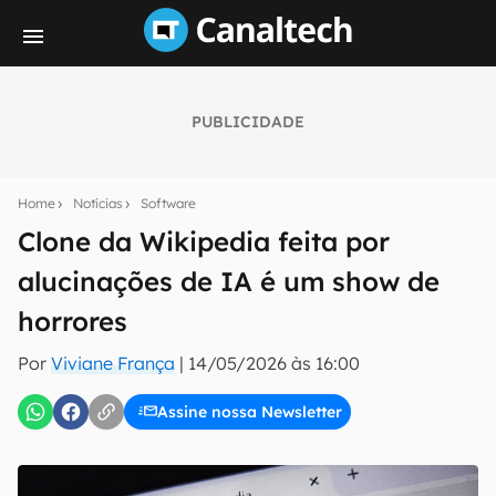
PUBLICIDADE
Seu resumo inteligente do mundo tech!
Assine a newsletter do Canaltech e receba
Home
Notícias
Software
notícias e reviews sobre tecnologia em primeira
mão.
Clone da Wikipedia feita por
alucinações de IA é um show de
E-mail
horrores
Por
Viviane França
|
14/05/2026 às 16:00
inscreva-se
Assine nossa Newsletter
Confirmo que li, aceito e concordo com os
Termos de
Uso e Política de Privacidade do Canaltech.