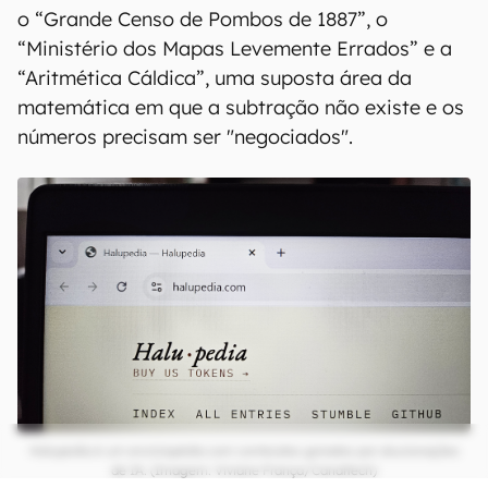
o “Grande Censo de Pombos de 1887”, o
“Ministério dos Mapas Levemente Errados” e a
“Aritmética Cáldica”, uma suposta área da
matemática em que a subtração não existe e os
números precisam ser "negociados".
Halupedia é um enciclopédia com conteúdos gerados por alucionações
de IA. (Imagem: Viviane França/Canaltech)