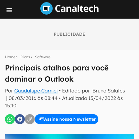
PUBLICIDADE
Seu resumo inteligente do mundo tech!
Assine a newsletter do Canaltech e receba
Home
Dicas
Software
notícias e reviews sobre tecnologia em primeira
mão.
Principais atalhos para você
dominar o Outlook
E-mail
Por
Guadalupe Carniel
• Editado por
Bruno Salutes
|
08/03/2016 às 08:44
•
Atualizado
13/04/2022 às
15:10
inscreva-se
Assine nossa Newsletter
Confirmo que li, aceito e concordo com os
Termos de
Uso e Política de Privacidade do Canaltech.