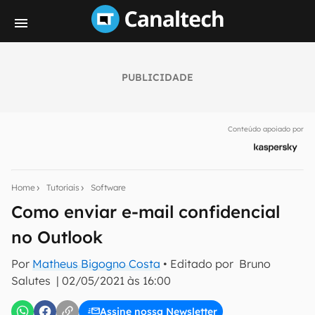
PUBLICIDADE
Seu resumo inteligente do mundo tech!
Assine a newsletter do Canaltech e receba
Conteúdo apoiado por
notícias e reviews sobre tecnologia em primeira
mão.
E-mail
Home
Tutoriais
Software
Como enviar e-mail confidencial
no Outlook
inscreva-se
Por
Matheus Bigogno Costa
• Editado por
Bruno
Salutes
|
02/05/2021 às 16:00
Confirmo que li, aceito e concordo com os
Termos de
Uso e Política de Privacidade do Canaltech.
Assine nossa Newsletter