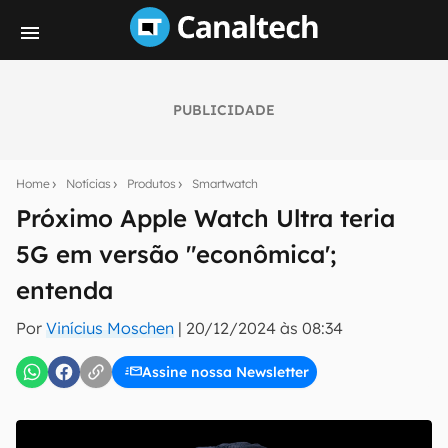
PUBLICIDADE
Seu resumo inteligente do mundo tech!
Assine a newsletter do Canaltech e receba
Home
Notícias
Produtos
Smartwatch
notícias e reviews sobre tecnologia em primeira
mão.
Próximo Apple Watch Ultra teria
5G em versão "econômica';
E-mail
entenda
Por
Vinícius Moschen
|
20/12/2024 às 08:34
inscreva-se
Assine nossa Newsletter
Confirmo que li, aceito e concordo com os
Termos de
Uso e Política de Privacidade do Canaltech.