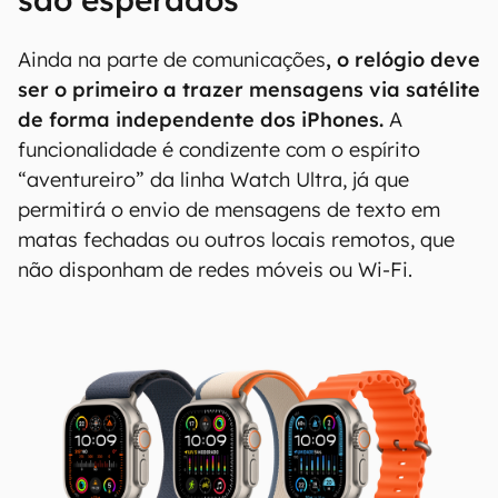
00:00
/
20:46
Para efeito de comparação,
o Apple Watch Ultra
2 oferece suporte para conectividade 4G LTE.
Comunicação por satélite e
medidor de pressão também
são esperados
Ainda na parte de comunicações
, o relógio deve
ser o primeiro a trazer mensagens via satélite
de forma independente dos iPhones.
A
funcionalidade é condizente com o espírito
“aventureiro” da linha Watch Ultra, já que
permitirá o envio de mensagens de texto em