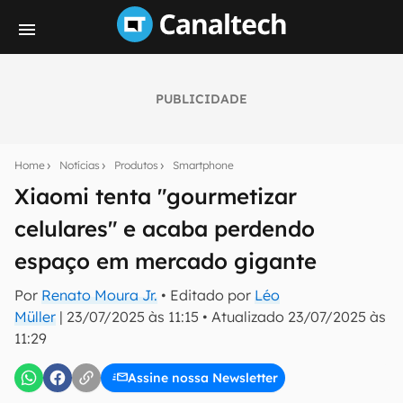
PUBLICIDADE
Seu resumo inteligente do mundo tech!
Assine a newsletter do Canaltech e receba
Home
Notícias
Produtos
Smartphone
notícias e reviews sobre tecnologia em primeira
mão.
Xiaomi tenta "gourmetizar
celulares" e acaba perdendo
E-mail
espaço em mercado gigante
Por
Renato Moura Jr.
• Editado por
Léo
inscreva-se
Müller
|
23/07/2025 às 11:15
•
Atualizado
23/07/2025 às
11:29
Confirmo que li, aceito e concordo com os
Termos de
Uso e Política de Privacidade do Canaltech.
Assine nossa Newsletter