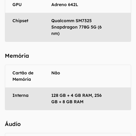
informações. As informações são fornecidas
GPU
Adreno 642L
"como estão", sem qualquer garantia de
precisão, detalhes, variações ou em relação
Chipset
Qualcomm SM7325
aos resultados obtidos com o uso dessas
Snapdragon 778G 5G (6
informações.
nm)
Memória
Cartão de
Não
Memória
Interna
128 GB + 4 GB RAM, 256
GB + 8 GB RAM
Áudio