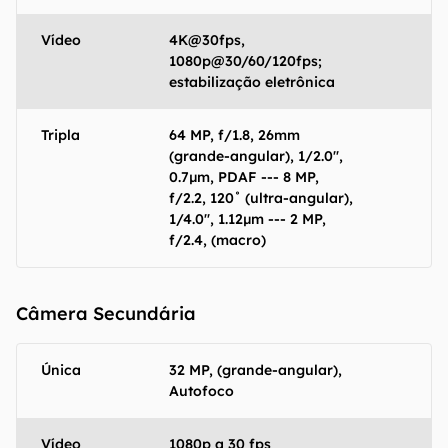
Vídeo
4K@30fps,
1080p@30/60/120fps;
estabilização eletrônica
Tripla
64 MP, f/1.8, 26mm
(grande-angular), 1/2.0",
0.7µm, PDAF --- 8 MP,
f/2.2, 120˚ (ultra-angular),
1/4.0", 1.12µm --- 2 MP,
f/2.4, (macro)
Câmera Secundária
Única
32 MP, (grande-angular),
Autofoco
Vídeo
1080p a 30 fps