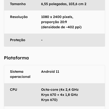
Tamanho
6,55 polegadas, 103,6 cm 2
Resolução
1080 x 2400 pixels,
proporção 20:9
(densidade de ~402 ppi)
O Canaltech mantém esforço constante para
encontrar e manter atualizadas as
Proteção
-
informações presentes em nossas fichas
técnicas, porém tenha em mente que
especificações e recursos podem variar entre
Plataforma
regiões e países. Portanto, recomendamos
que você visite o site oficial do fabricante ou
operadora que comercializa o produto para
Sistema
Android 11
confirmar suas características detalhadas e
operacional
regionais.
CPU
Octa-core (4x 2,4 GHz
Aviso legal: O Canaltech não se responsabiliza
Kryo 670 + 4x 1,8 GHz
por quaisquer erros ou omissões, ou mesmo
Kryo 670)
os resultados obtidos com o uso dessas