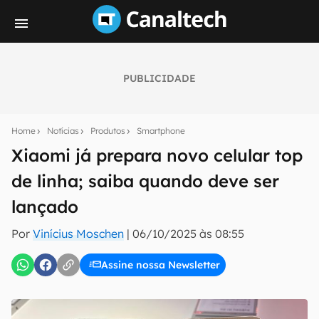
PUBLICIDADE
Seu resumo inteligente do mundo tech!
Assine a newsletter do Canaltech e receba
Home
Notícias
Produtos
Smartphone
notícias e reviews sobre tecnologia em primeira
mão.
Xiaomi já prepara novo celular top
de linha; saiba quando deve ser
E-mail
lançado
Por
Vinícius Moschen
|
06/10/2025 às 08:55
inscreva-se
Assine nossa Newsletter
Confirmo que li, aceito e concordo com os
Termos de
Uso e Política de Privacidade do Canaltech.