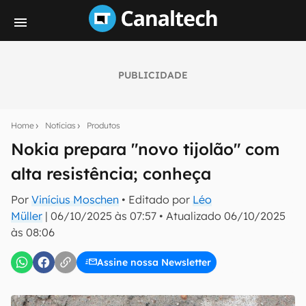
PUBLICIDADE
Seu resumo inteligente do mundo tech!
Assine a newsletter do Canaltech e receba
Home
Notícias
Produtos
notícias e reviews sobre tecnologia em primeira
mão.
Nokia prepara "novo tijolão" com
alta resistência; conheça
E-mail
Por
Vinícius Moschen
• Editado por
Léo
Müller
|
06/10/2025 às 07:57
•
Atualizado
06/10/2025
às 08:06
inscreva-se
Assine nossa Newsletter
Confirmo que li, aceito e concordo com os
Termos de
Uso e Política de Privacidade do Canaltech.