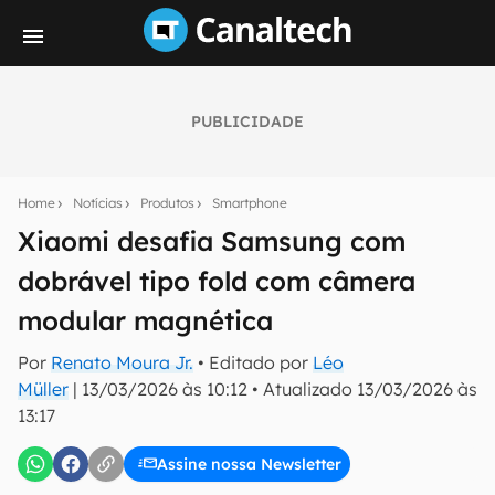
PUBLICIDADE
Seu resumo inteligente do mundo tech!
Assine a newsletter do Canaltech e receba
Home
Notícias
Produtos
Smartphone
notícias e reviews sobre tecnologia em primeira
mão.
Xiaomi desafia Samsung com
dobrável tipo fold com câmera
E-mail
modular magnética
Por
Renato Moura Jr.
• Editado por
Léo
inscreva-se
Müller
|
13/03/2026 às 10:12
•
Atualizado
13/03/2026 às
13:17
Confirmo que li, aceito e concordo com os
Termos de
Uso e Política de Privacidade do Canaltech.
Assine nossa Newsletter