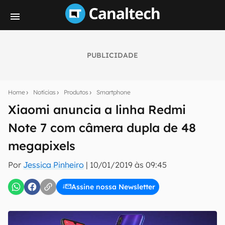
PUBLICIDADE
Seu resumo inteligente do mundo tech!
Assine a newsletter do Canaltech e receba
Home
Notícias
Produtos
Smartphone
notícias e reviews sobre tecnologia em primeira
mão.
Xiaomi anuncia a linha Redmi
Note 7 com câmera dupla de 48
E-mail
megapixels
Por
Jessica Pinheiro
|
10/01/2019 às 09:45
inscreva-se
Assine nossa Newsletter
Confirmo que li, aceito e concordo com os
Termos de
Uso e Política de Privacidade do Canaltech.