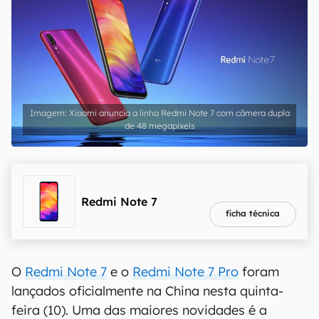
Xiaomi anuncia a linha Redmi Note 7 com câmera dupla
de 48 megapixels
melhor preço
R$ 1.028,97
Redmi Note 7
ficha técnica
O
Redmi Note 7
e o
Redmi Note 7 Pro
foram
lançados oficialmente na China nesta quinta-
feira (10). Uma das maiores novidades é a