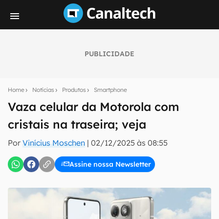
PUBLICIDADE
Seu resumo inteligente do mundo tech!
Assine a newsletter do Canaltech e receba
Home
Notícias
Produtos
Smartphone
notícias e reviews sobre tecnologia em primeira
mão.
Vaza celular da Motorola com
cristais na traseira; veja
E-mail
Por
Vinícius Moschen
|
02/12/2025 às 08:55
Assine nossa Newsletter
inscreva-se
Confirmo que li, aceito e concordo com os
Termos de
Uso e Política de Privacidade do Canaltech.