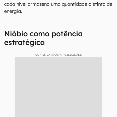
avanço foi a criação de uma proteção
inteligente denominada NB-RAM, que evita que
o nióbio degrade ou sofra oxidação fora de
ambientes controlados.
Isso permite que o metal mude de nível
eletrônico repetidamente sem perder
estabilidade — na prática, funciona como se
fosse
um "interruptor com muitos níveis",
onde
cada nível armazena uma quantidade distinta de
energia.
Nióbio como potência
estratégica
CONTINUA APÓS A PUBLICIDADE