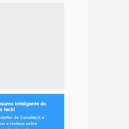
naltech.
esumo inteligente do
 tech!
sletter do Canaltech e
ias e reviews sobre