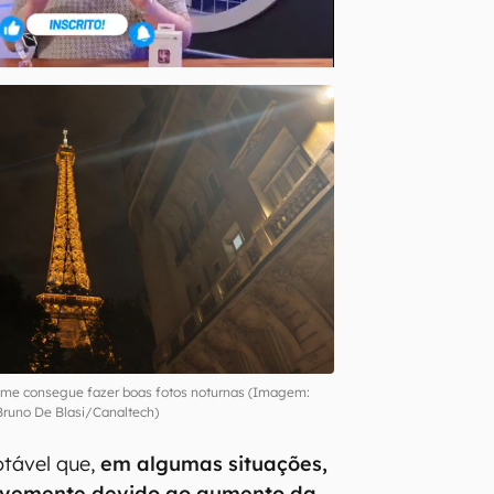
alme consegue fazer boas fotos noturnas (Imagem:
Bruno De Blasi/Canaltech)
otável que,
em algumas situações,
levemente devido ao aumento da