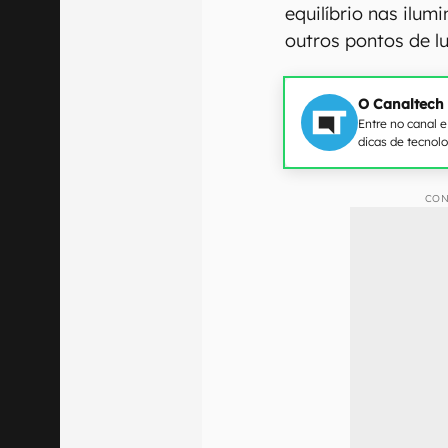
equilíbrio nas ilu
outros pontos de l
O Canaltech
Entre no canal 
dicas de tecnol
CON