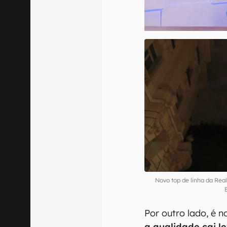
Novo top de linha da Re
Por outro lado, é n
a qualidade cai 