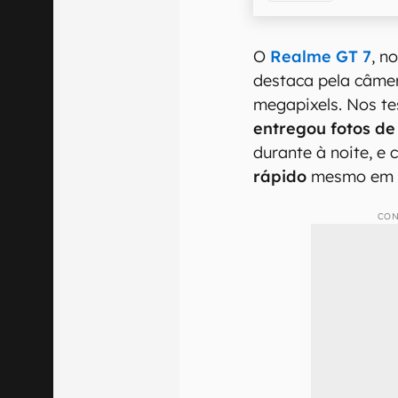
O
Realme GT 7
, n
destaca pela câmer
megapixels. Nos te
entregou fotos de
durante à noite, e
rápido
mesmo em a
CON