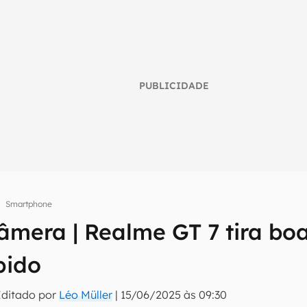
PUBLICIDADE
Smartphone
âmera | Realme GT 7 tira boa
umo inteligente do mundo tech!
ápido
tter do Canaltech e receba notícias e reviews sobre tecnologia 
Editado por
Léo Müller
|
15/06/2025 às 09:30