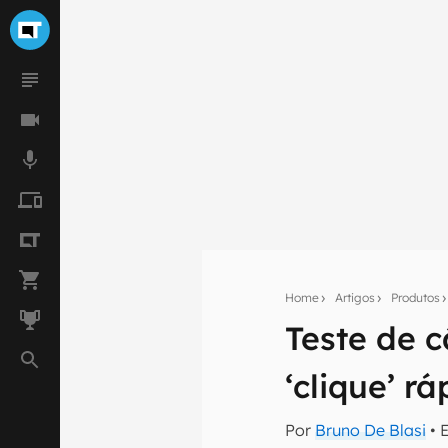
Home
Artigos
Produtos
Teste de c
Seu res
‘clique’ r
Assine a newsle
mão.
Por
Bruno De Blasi
• 