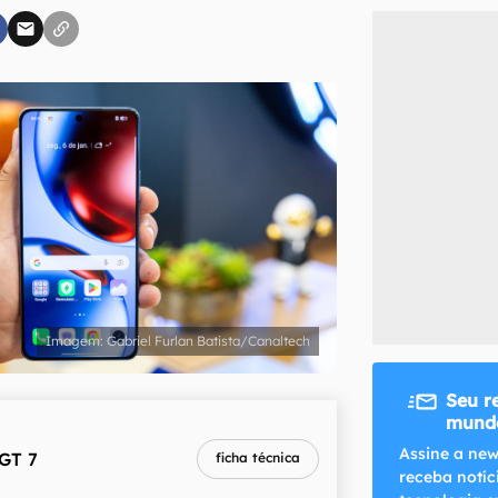
inscreva-se
li, aceito e concordo com os
Termos de Uso e Política de Privacidade do Ca
Gabriel Furlan Batista/Canaltech
Seu r
mundo
Assine a new
GT 7
ficha técnica
receba notíc