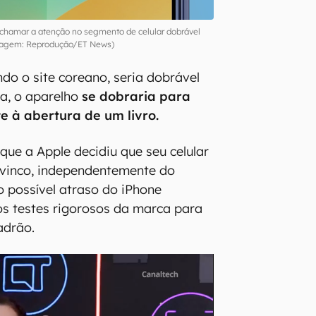
chamar a atenção no segmento de celular dobrável
agem: Reprodução/ET News)
ndo o site coreano, seria dobrável
eja, o aparelho
se dobraria para
e à abertura de um livro.
que a Apple decidiu que seu celular
 vinco, independentemente do
o possível atraso do iPhone
os testes rigorosos da marca para
adrão.