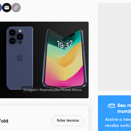
inscreva-se
li, aceito e concordo com os
Termos de Uso e Política de Privacidade do Ca
Reprodução/Phone Arena
Seu r
mundo
Assine a new
Fold
ficha técnica
receba notíc