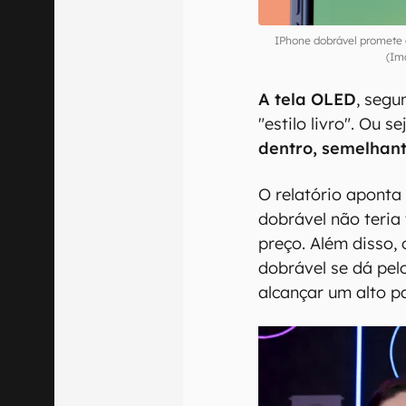
IPhone dobrável promete 
(Im
A tela OLED
, segu
"estilo livro". Ou s
dentro,
semelhant
O relatório aponta 
dobrável não teria
preço. Além disso, 
dobrável se dá pel
alcançar um alto p