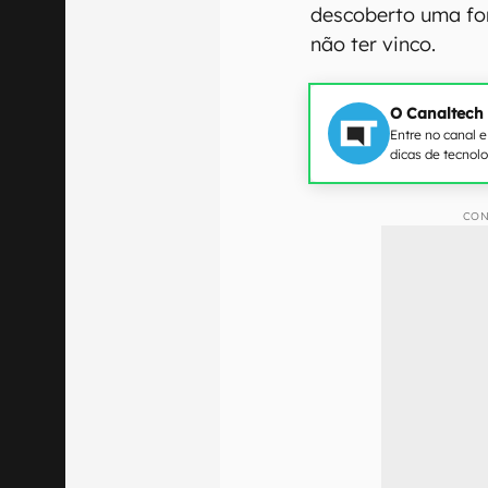
descoberto uma fo
não ter vinco.
O Canaltech
Entre no canal 
dicas de tecnol
CON