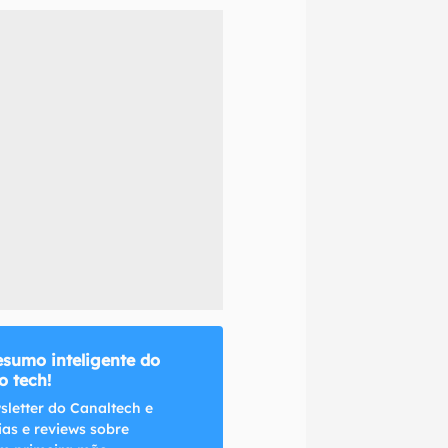
naltech.
esumo inteligente do
 tech!
sletter do Canaltech e
ias e reviews sobre