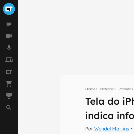
Home
Notícias
Produtos
Tela do i
Seu res
indica in
Assine a newsle
mão.
Por
Wendel Martins
•