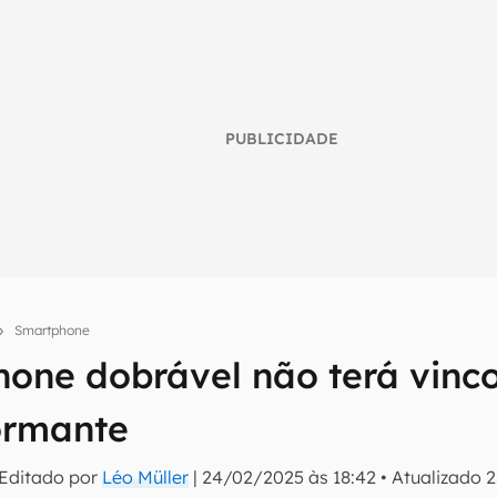
PUBLICIDADE
Smartphone
Phone dobrável não terá vinc
umo inteligente do mundo tech!
formante
tter do Canaltech e receba notícias e reviews sobre tecnologia 
 Editado por
Léo Müller
|
24/02/2025 às 18:42
•
Atualizado
2