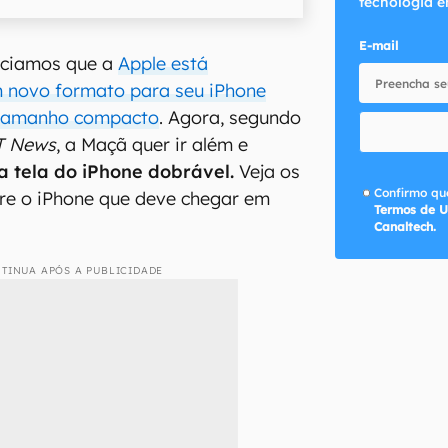
tecnologia e
E-mail
iciamos que a
Apple está
 novo formato para seu iPhone
 tamanho compacto
. Agora, segundo
T News
, a Maçã quer ir além e
da tela do iPhone dobrável.
Veja os
Confirmo que
re o iPhone que deve chegar em
Termos de U
Canaltech.
TINUA APÓS A PUBLICIDADE