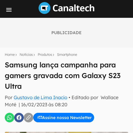
PUBLICIDADE
Seu resumo inteligente do mundo tech!
Assine a newsletter do Canaltech e receba
Home
Notícias
Produtos
Smartphone
notícias e reviews sobre tecnologia em primeira
mão.
Samsung lança campanha para
gamers gravada com Galaxy S23
E-mail
Ultra
Por
Gustavo de Lima Inacio
• Editado por
Wallace
inscreva-se
Moté
|
16/02/2023 às 08:20
Assine nossa Newsletter
Confirmo que li, aceito e concordo com os
Termos de
Uso e Política de Privacidade do Canaltech.