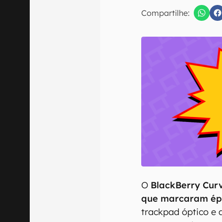
E-mail
Compartilhe:
Confirmo que 
O
BlackBerry Curv
que marcaram ép
trackpad óptico e 