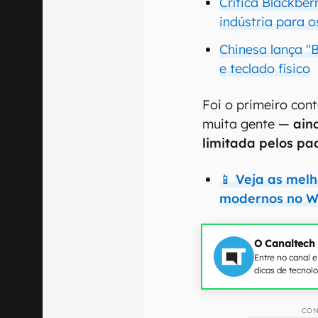
Crítica Blackber
indústria para o
Chinesa lança "
e teclado físico
Foi o primeiro con
muita gente —
ain
limitada pelos pa
📱 Veja as mel
modernos no W
O Canaltech
Entre no canal 
dicas de tecnol
CON