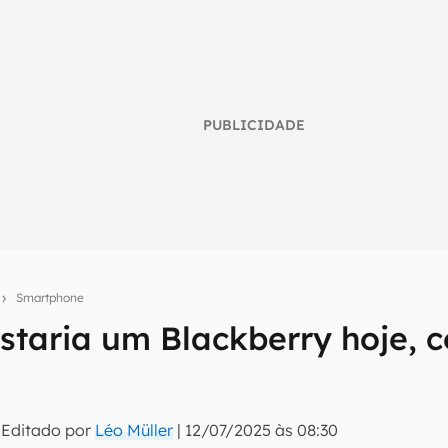
PUBLICIDADE
s
Smartphone
taria um Blackberry hoje, c
umo inteligente do mundo tech!
tter do Canaltech e receba notícias e reviews sobre tecnologia 
 Editado por
Léo Müller
|
12/07/2025 às 08:30