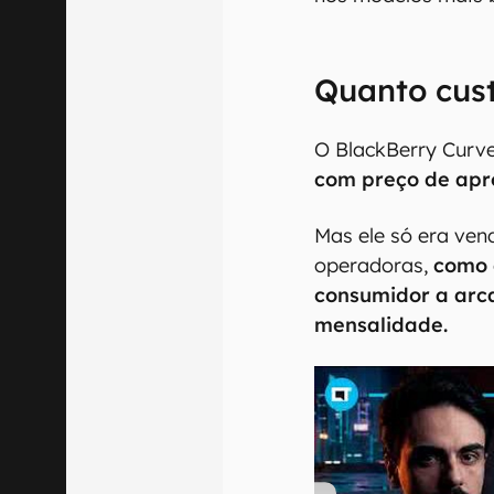
Quanto cus
O BlackBerry Curv
com preço de ap
Mas ele só era ven
operadoras,
como d
consumidor a ar
mensalidade.