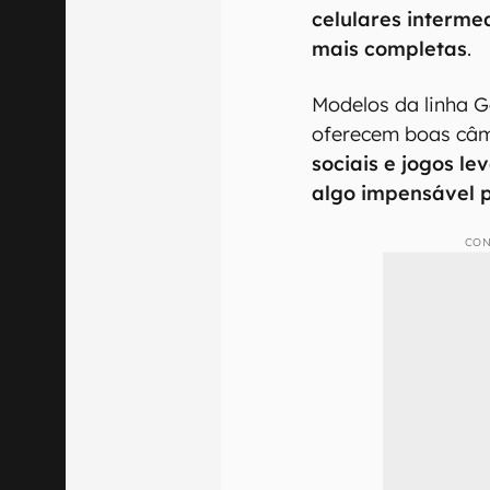
celulares interme
mais completas
.
Modelos da linha G
oferecem boas câ
sociais e jogos le
algo impensável 
CON