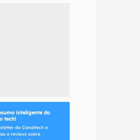
naltech.
esumo inteligente do
 tech!
sletter do Canaltech e
ias e reviews sobre