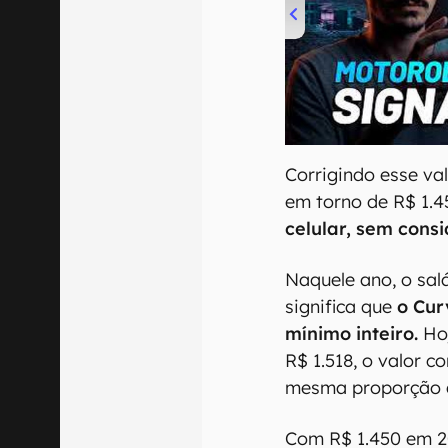
00:00
/
20:46
Corrigindo esse val
em torno de R$ 1.4
celular, sem cons
Naquele ano, o sal
significa que
o Cur
mínimo inteiro.
Hoj
R$ 1.518, o valor c
mesma proporção d
Com R$ 1.450 em 2