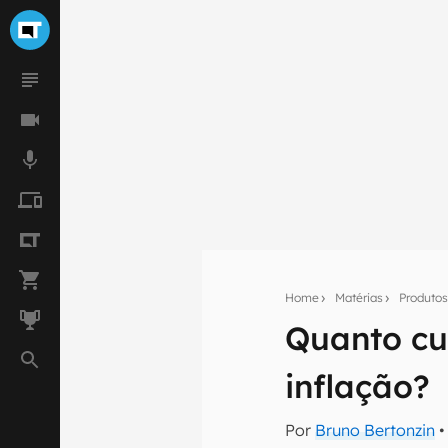
Home
Matérias
Produto
Quanto cus
Seu res
inflação?
Assine a newsle
mão.
Por
Bruno Bertonzin
•