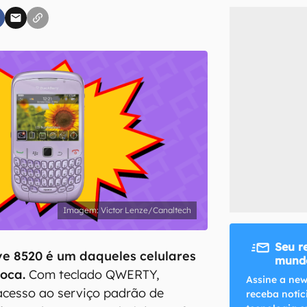
inscreva-se
li, aceito e concordo com os
Termos de Uso e Política de Privacidade do Ca
Victor Lenze/Canaltech
Seu r
e 8520 é um daqueles celulares
mundo
oca.
Com teclado QWERTY,
Assine a new
acesso ao serviço padrão de
receba notíc