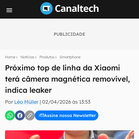
PUBLICIDADE
Seu resumo inteligente do mundo tech!
Assine a newsletter do Canaltech e receba
Home
Notícias
Produtos
Smartphone
notícias e reviews sobre tecnologia em primeira
mão.
Próximo top de linha da Xiaomi
terá câmera magnética removível,
E-mail
indica leaker
Por
Léo Müller
|
02/04/2026 às 13:53
inscreva-se
Assine nossa Newsletter
Confirmo que li, aceito e concordo com os
Termos de
Uso e Política de Privacidade do Canaltech.