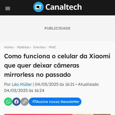
PUBLICIDADE
Seu resumo inteligente do mundo tech!
Assine a newsletter do Canaltech e receba
Home
Matérias
Eventos
MWC
notícias e reviews sobre tecnologia em primeira
mão.
Como funciona o celular da Xiaomi
que quer deixar câmeras
E-mail
mirrorless no passado
Por
Léo Müller
|
04/03/2025 às 16:21
•
Atualizado
inscreva-se
04/03/2025 às 16:24
Assine nossa Newsletter
Confirmo que li, aceito e concordo com os
Termos de
Uso e Política de Privacidade do Canaltech.