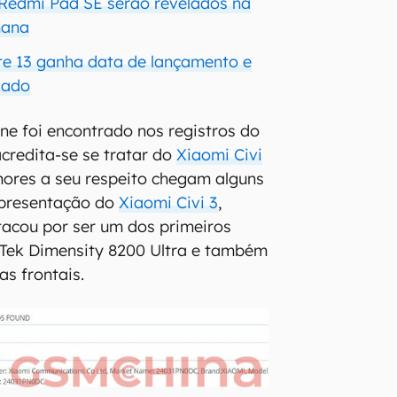
Redmi Pad SE serão revelados na
mana
e 13 ganha data de lançamento e
lado
e foi encontrado nos registros do
credita-se se tratar do
Xiaomi Civi
mores a seu respeito chegam alguns
apresentação do
Xiaomi Civi 3
,
acou por ser um dos primeiros
Tek Dimensity 8200 Ultra e também
as frontais.