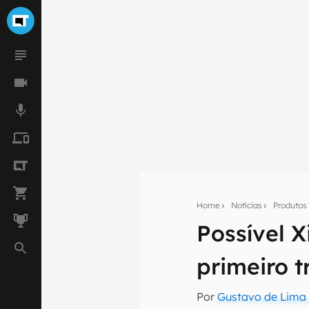
Home
Notícias
Produtos
Possível 
Seu res
primeiro t
Assine a newsle
mão.
Por
Gustavo de Lima 