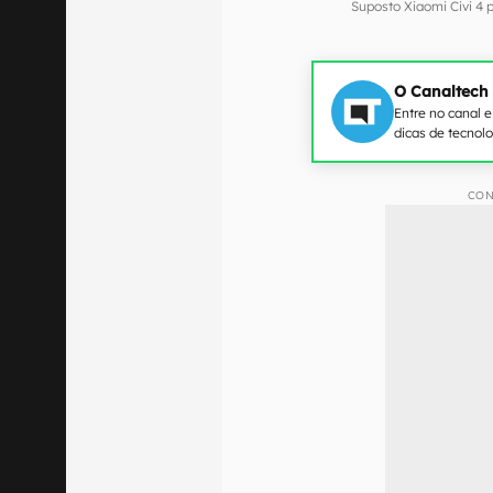
Suposto Xiaomi Civi 4
O Canaltech
Entre no canal 
dicas de tecnol
CON