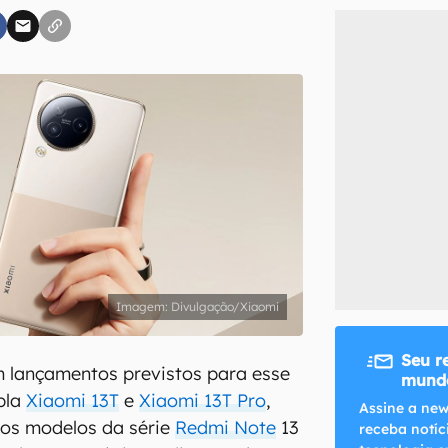
inscreva-se
li, aceito e concordo com os
Termos de Uso e Política de Privacidade do Ca
Divulgação/Xiaomi
Seu r
 lançamentos previstos para esse
mundo
upla
Xiaomi 13T
e
Xiaomi 13T Pro
,
Assine a new
os modelos da série
Redmi Note
13
receba notíc