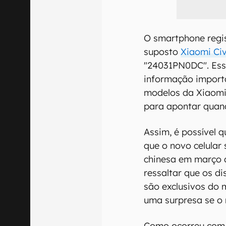
O smartphone regi
suposto
Xiaomi Civ
"24031PN0DC". Essa
informação import
modelos da Xiaomi
para apontar quand
Assim, é possível 
que o novo celular
chinesa em março 
ressaltar que os di
são exclusivos do 
uma surpresa se o 
Como ocorreu com o