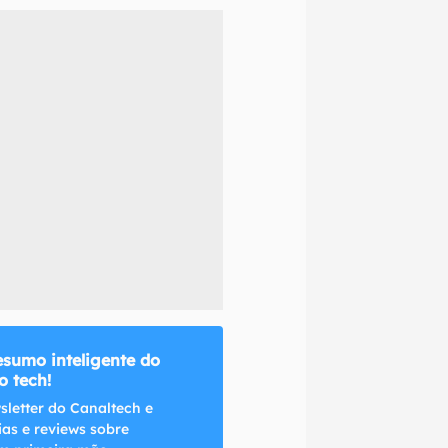
naltech.
esumo inteligente do
 tech!
sletter do Canaltech e
ias e reviews sobre