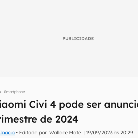
PUBLICIDADE
Smartphone
Xiaomi Civi 4 pode ser anunc
umo inteligente do mundo tech!
rimestre de 2024
tter do Canaltech e receba notícias e reviews sobre tecnologia 
Inacio
• Editado por
Wallace Moté
|
19/09/2023 às 20:29