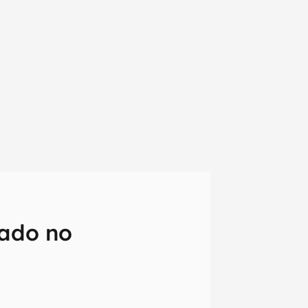
iado no
em primeira