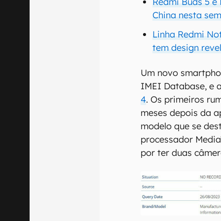
Redmi Buds 5 e 
China nesta se
Linha Redmi Not
tem design reve
Um novo smartphon
IMEI Database, e a
4
. Os primeiros ru
meses depois da 
modelo que se dest
processador Media
por ter duas câmer