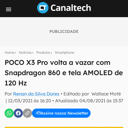
PUBLICIDADE
Seu resumo inteligente do mundo tech!
Assine a newsletter do Canaltech e receba
Home
Notícias
Produtos
Smartphone
notícias e reviews sobre tecnologia em primeira
mão.
POCO X3 Pro volta a vazar com
Snapdragon 860 e tela AMOLED de
E-mail
120 Hz
Por
Renan da Silva Dores
• Editado por
Wallace Moté
inscreva-se
|
12/03/2021 às 16:20
•
Atualizado
04/08/2021 às 15:37
Assine nossa Newsletter
Confirmo que li, aceito e concordo com os
Termos de
Uso e Política de Privacidade do Canaltech.