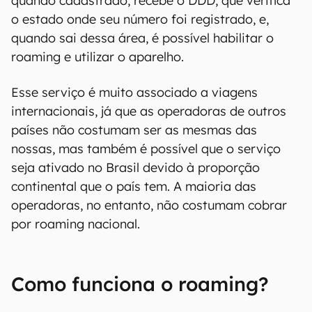
00:00
/
04:07
O roaming é o termo usado para designar
aparelhos que estão fora da área de cobertura
onde o número foi registrado. Todo celular,
quando cadastrado, recebe o DDD, que verifica
o estado onde seu número foi registrado, e,
quando sai dessa área, é possível habilitar o
roaming e utilizar o aparelho.
Esse serviço é muito associado a viagens
internacionais, já que as operadoras de outros
países não costumam ser as mesmas das
nossas, mas também é possível que o serviço