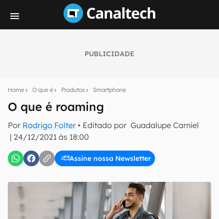
PUBLICIDADE
Seu resumo inteligente do mundo tech!
Assine a newsletter do Canaltech e receba
Home
O que é
Produtos
Smartphone
notícias e reviews sobre tecnologia em primeira
mão.
O que é roaming
E-mail
Por
Rodrigo Folter
• Editado por
Guadalupe Carniel
|
24/12/2021 às 18:00
Assine nossa Newsletter
inscreva-se
Confirmo que li, aceito e concordo com os
Termos de
Uso e Política de Privacidade do Canaltech.