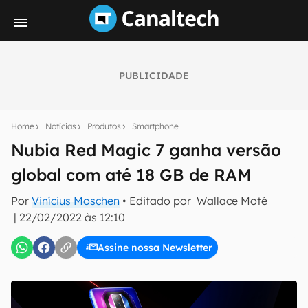
PUBLICIDADE
Seu resumo inteligente do mundo tech!
Assine a newsletter do Canaltech e receba
Home
Notícias
Produtos
Smartphone
notícias e reviews sobre tecnologia em primeira
mão.
Nubia Red Magic 7 ganha versão
global com até 18 GB de RAM
E-mail
Por
Vinícius Moschen
• Editado por
Wallace Moté
|
22/02/2022 às 12:10
inscreva-se
Assine nossa Newsletter
Confirmo que li, aceito e concordo com os
Termos de
Uso e Política de Privacidade do Canaltech.