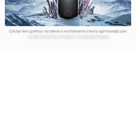
Celular tem gatilhos na lateral e resfriamento interno aprimorado com
uso de ventoínhas (Imagem: Divulgação/Nubia)
A construção do Red
Magic 7
ainda conta com
gatilhos nas laterais, para aumentar as opções
de comandos durantes os jogos e melhorar a
ergonomia em diversas situações. Na parte
interna, um sistema de resfriamento
multidimensional ICE 8.0 oferece ventoinhas que
giram a até 20 mil RPM, com um aumento de até
35% no fluxo de ar, de acordo com o que afirma
a marca.
CONTINUA APÓS A PUBLICIDADE