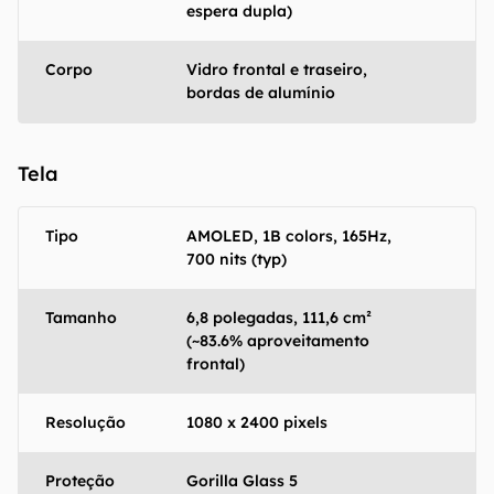
espera dupla)
Corpo
Vidro frontal e traseiro,
bordas de alumínio
Tela
Tipo
AMOLED, 1B colors, 165Hz,
O Canaltech mantém esforço constante para
700 nits (typ)
encontrar e manter atualizadas as
informações presentes em nossas fichas
Tamanho
6,8 polegadas, 111,6 cm²
técnicas, porém tenha em mente que
(~83.6% aproveitamento
especificações e recursos podem variar entre
frontal)
regiões e países. Portanto, recomendamos
que você visite o site oficial do fabricante ou
Resolução
1080 x 2400 pixels
operadora que comercializa o produto para
confirmar suas características detalhadas e
Proteção
Gorilla Glass 5