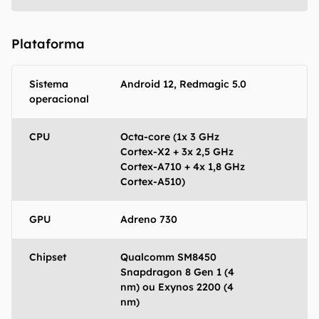
regionais.
Aviso legal: O Canaltech não se responsabiliza
Plataforma
por quaisquer erros ou omissões, ou mesmo
os resultados obtidos com o uso dessas
informações. As informações são fornecidas
Sistema
Android 12, Redmagic 5.0
"como estão", sem qualquer garantia de
operacional
precisão, detalhes, variações ou em relação
aos resultados obtidos com o uso dessas
CPU
Octa-core (1x 3 GHz
informações.
Cortex-X2 + 3x 2,5 GHz
Cortex-A710 + 4x 1,8 GHz
Cortex-A510)
GPU
Adreno 730
Chipset
Qualcomm SM8450
Snapdragon 8 Gen 1 (4
nm) ou Exynos 2200 (4
nm)