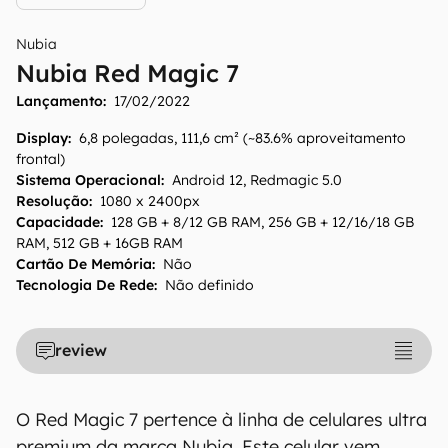
Nubia
Nubia Red Magic 7
Lançamento:
17/02/2022
Display
:
6,8 polegadas, 111,6 cm² (~83.6% aproveitamento
frontal)
Sistema Operacional
:
Android 12, Redmagic 5.0
Resolução
:
1080 x 2400px
Capacidade
:
128 GB + 8/12 GB RAM, 256 GB + 12/16/18 GB
RAM, 512 GB + 16GB RAM
Cartão De Memória
:
Não
Tecnologia De Rede
:
Não definido
review
O Red Magic 7 pertence à linha de celulares ultra
premium da marca Nubia. Este celular vem