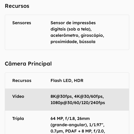
Recursos
Sensores
Sensor de impressões
digitais (sob a tela),
acelerômetro, giroscópio,
proximidade, bússola
Câmera Principal
Recursos
Flash LED, HDR
Vídeo
8K@30fps, 4K@30/60fps,
1080p@30/60/120/240fps
Tripla
64 MP, f/1.8, 26mm
(grande-angular), 1/1.97",
0.7µm, PDAF + 8 MP, f/2.0,