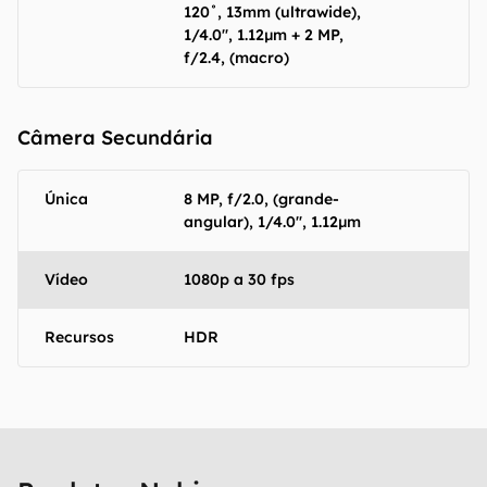
120˚, 13mm (ultrawide),
1/4.0", 1.12µm + 2 MP,
f/2.4, (macro)
Câmera Secundária
Única
8 MP, f/2.0, (grande-
angular), 1/4.0", 1.12µm
Vídeo
1080p a 30 fps
Recursos
HDR