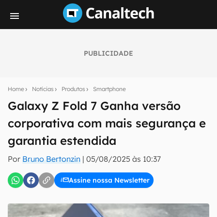
PUBLICIDADE
Seu resumo inteligente do mundo tech!
Assine a newsletter do Canaltech e receba
Home
Notícias
Produtos
Smartphone
notícias e reviews sobre tecnologia em primeira
mão.
Galaxy Z Fold 7 Ganha versão
corporativa com mais segurança e
E-mail
garantia estendida
Por
Bruno Bertonzin
|
05/08/2025 às 10:37
inscreva-se
Assine nossa Newsletter
Confirmo que li, aceito e concordo com os
Termos de
Uso e Política de Privacidade do Canaltech.