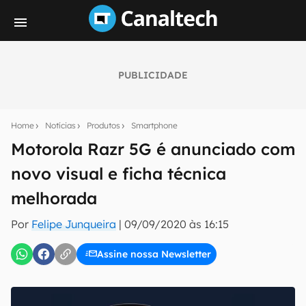
PUBLICIDADE
Seu resumo inteligente do mundo tech!
Assine a newsletter do Canaltech e receba
Home
Notícias
Produtos
Smartphone
notícias e reviews sobre tecnologia em primeira
mão.
Motorola Razr 5G é anunciado com
novo visual e ficha técnica
E-mail
melhorada
Por
Felipe Junqueira
|
09/09/2020 às 16:15
inscreva-se
Assine nossa Newsletter
Confirmo que li, aceito e concordo com os
Termos de
Uso e Política de Privacidade do Canaltech.