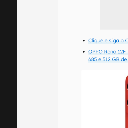
Clique e siga o
OPPO Reno 12F 
685 e 512 GB d