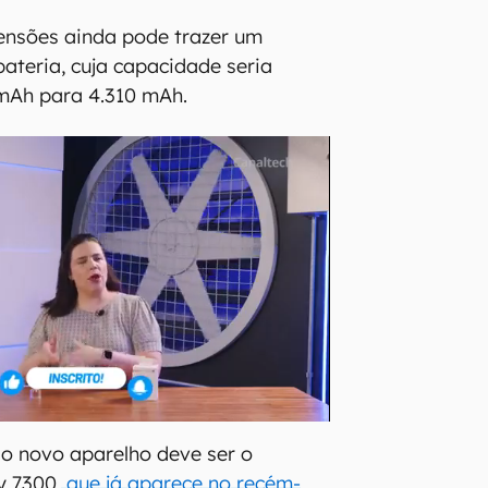
ensões ainda pode trazer um
bateria, cuja capacidade seria
 mAh para 4.310 mAh.
o novo aparelho deve ser o
y 7300,
que já aparece no recém-