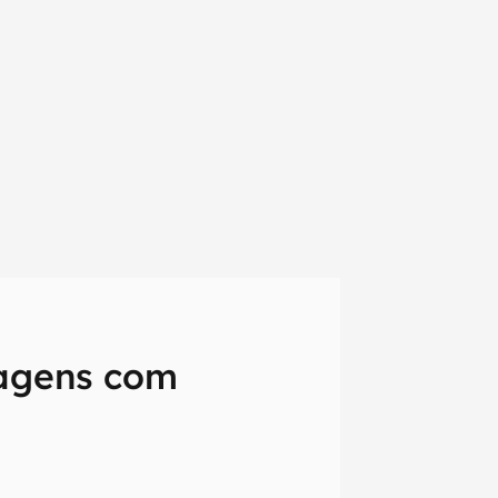
agens com
em primeira