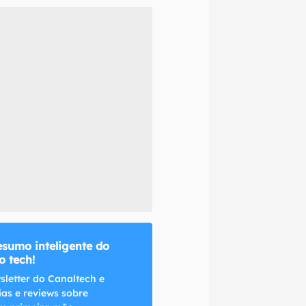
naltech.
esumo inteligente do
 tech!
sletter do Canaltech e
ias e reviews sobre