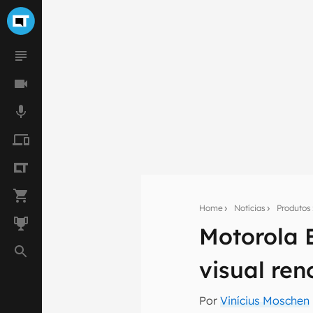
Home
Notícias
Produtos
Motorola 
Seu res
visual re
Assine a newsle
mão.
Por
Vinícius Moschen