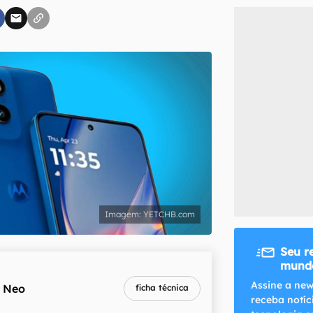
inscreva-se
li, aceito e concordo com os
Termos de Uso e Política de Privacidade do Ca
YETCHB.com
Seu r
mundo
melhor preço
Assine a new
 Neo
ficha técnica
R$ 65,97
receba notíc