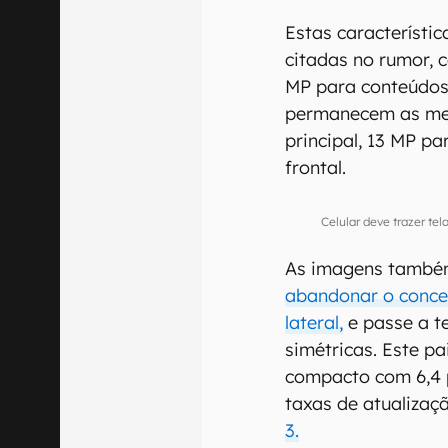
Estas característ
citadas no rumor, 
MP para conteúdos 
permanecem as me
principal, 13 MP p
frontal.
Celular deve trazer t
As imagens també
abandonar o conceit
lateral,
e passe a t
simétricas. Este p
compacto com 6,4 
taxas de atualizaç
3.