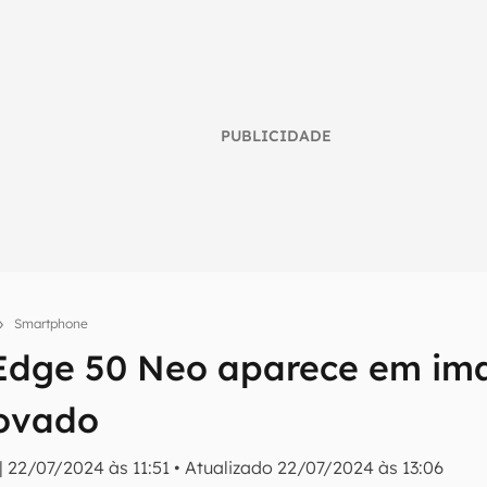
PUBLICIDADE
Smartphone
Edge 50 Neo aparece em im
umo inteligente do mundo tech!
novado
tter do Canaltech e receba notícias e reviews sobre tecnologia 
|
22/07/2024 às 11:51
•
Atualizado
22/07/2024 às 13:06