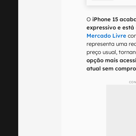
O
iPhone 15 acab
expressivo e está
Mercado Livre
com
representa uma re
preço usual, torn
opção mais acess
atual sem compro
CON