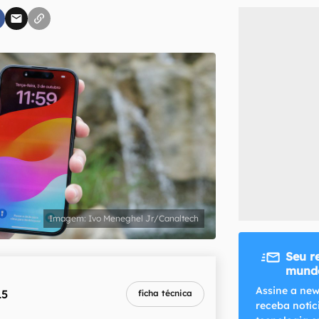
inscreva-se
li, aceito e concordo com os
Termos de Uso e Política de Privacidade do Ca
Ivo Meneghel Jr/Canaltech
Seu r
mundo
melhor preço
Assine a new
15
ficha técnica
R$ 4.399,00
receba notíc