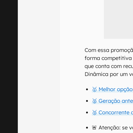
Com essa promoção
forma competitiva 
que conta com rec
Dinâmica por um va
🥇 Melhor opção:
🥈 Geração anter
🥉 Concorrente 
🚨 Atenção: se 