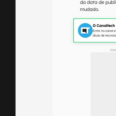
da data de publ
mudado.
O Canaltech
Entre no canal 
dicas de tecnol
CON