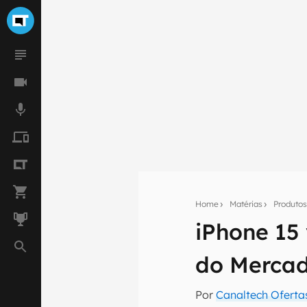
Home
Matérias
Produto
iPhone 15 
Seu res
do Mercad
Assine a newsle
mão.
Por
Canaltech Oferta