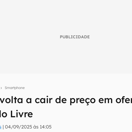
PUBLICIDADE
s
Smartphone
volta a cair de preço em ofe
umo inteligente do mundo tech!
o Livre
tter do Canaltech e receba notícias e reviews sobre tecnologia 
s
|
04/09/2025 às 14:05