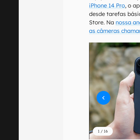
iPhone 14 Pro
, o a
desde tarefas bási
Store. Na
nossa aná
as câmeras chama
1
/
16