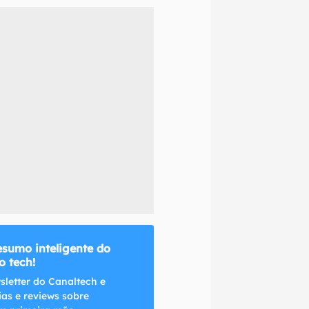
naltech.
esumo inteligente do
 tech!
sletter do Canaltech e
ias e reviews sobre