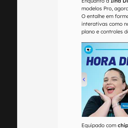
Enquanto a
Ilha D
modelos Pro, agor
O entalhe em forma
interativas como n
plano e controles d
00:00
/
04:52
Equipado com
chi