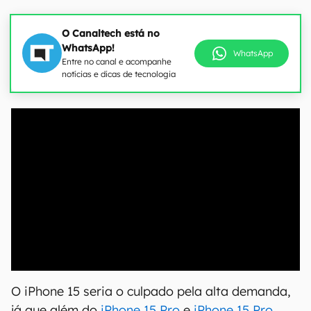
O Canaltech está no
WhatsApp!
WhatsApp
Entre no canal e acompanhe
notícias e dicas de tecnologia
00:00
/
04:52
O iPhone 15 seria o culpado pela alta demanda,
já que além do
iPhone 15 Pro
e
iPhone 15 Pro