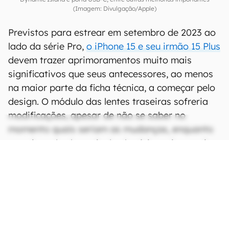
(Imagem: Divulgação/Apple)
Previstos para estrear em setembro de 2023 ao
lado da série Pro,
o iPhone 15 e seu irmão 15 Plus
devem trazer aprimoramentos muito mais
significativos que seus antecessores, ao menos
na maior parte da ficha técnica, a começar pelo
design. O módulo das lentes traseiras sofreria
modificações, apesar de não se saber no
momento quais seriam as mudanças, enquanto
as quinas das laterais de alumínio seriam mais
arredondadas, ao estilo do
iPhone 5c
.
CONTINUA APÓS A PUBLICIDADE