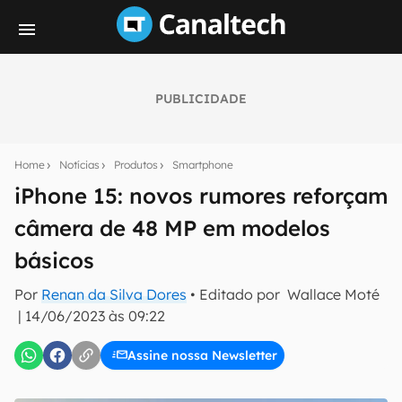
PUBLICIDADE
Seu resumo inteligente do mundo tech!
Assine a newsletter do Canaltech e receba
Home
Notícias
Produtos
Smartphone
notícias e reviews sobre tecnologia em primeira
mão.
iPhone 15: novos rumores reforçam
câmera de 48 MP em modelos
E-mail
básicos
Por
Renan da Silva Dores
• Editado por
Wallace Moté
inscreva-se
|
14/06/2023 às 09:22
Assine nossa Newsletter
Confirmo que li, aceito e concordo com os
Termos de
Uso e Política de Privacidade do Canaltech.