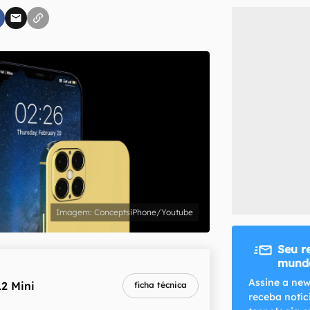
inscreva-se
li, aceito e concordo com os
Termos de Uso e Política de Privacidade do Ca
ConceptsiPhone/Youtube
Seu r
mundo
melhor preço
Assine a new
12 Mini
ficha técnica
R$ 3.779,10
receba notíc