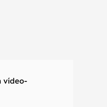
 vídeo-
em primeira