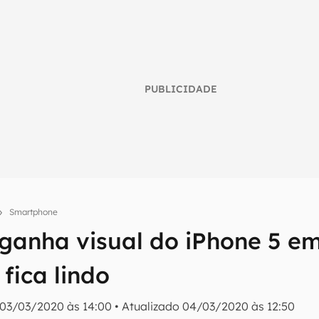
PUBLICIDADE
Smartphone
umo inteligente do mundo tech!
 ganha visual do iPhone 5 em
tter do Canaltech e receba notícias e reviews sobre tecnologia 
 fica lindo
03/03/2020 às 14:00
•
Atualizado
04/03/2020 às 12:50