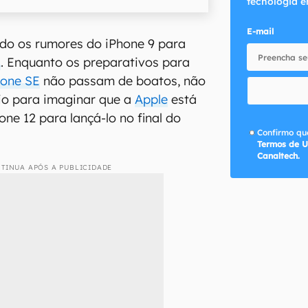
tecnologia e
E-mail
do os rumores do iPhone 9 para
2
. Enquanto os preparativos para
hone SE
não passam de boatos, não
io para imaginar que a
Apple
está
ne 12 para lançá-lo no final do
Confirmo que
Termos de U
Canaltech.
TINUA APÓS A PUBLICIDADE