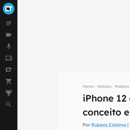
Home
Notícias
Produtos
Seu res
iPhone 12
Assine a newsle
mão.
conceito e
E-mail
Por
Rubens Eishima
|