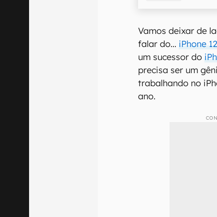
Vamos deixar de la
falar do...
iPhone 1
um sucessor do
iP
precisa ser um gên
trabalhando no iPho
ano.
CON