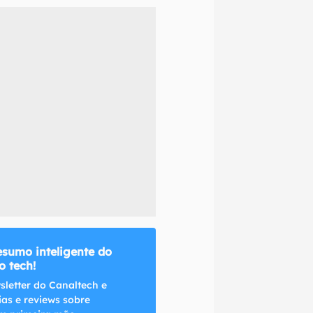
naltech.
esumo inteligente do
 tech!
sletter do Canaltech e
ias e reviews sobre