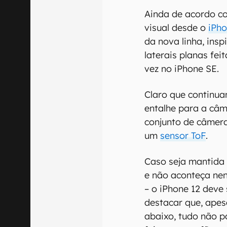
Ainda de acordo c
visual desde o
iPh
da nova linha, insp
laterais planas feit
vez no iPhone SE.
Claro que continua
entalhe para a câm
conjunto de câmera
um
sensor ToF
.
Caso seja mantida 
e não aconteça ne
– o iPhone 12 deve
destacar que, apesa
abaixo, tudo não p