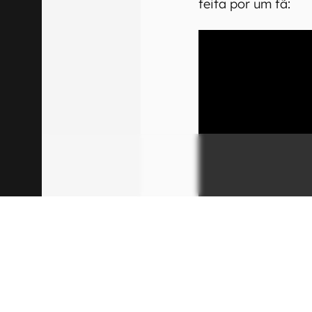
feita por um fã:
00:00
/
04:07