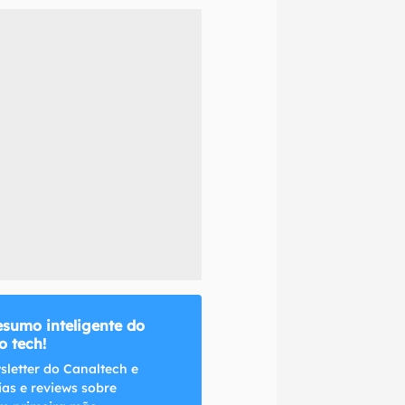
naltech.
esumo inteligente do
 tech!
sletter do Canaltech e
ias e reviews sobre