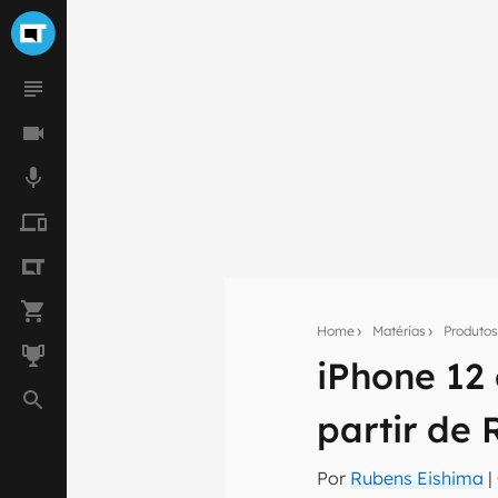
Home
Matérias
Produto
iPhone 12
Seu res
partir de 
Assine a newsle
mão.
Por
Rubens Eishima
|