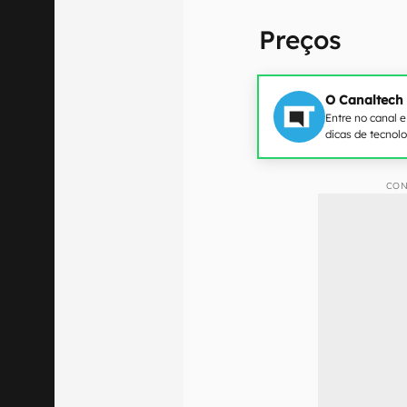
Preços
O Canaltech
Entre no canal 
dicas de tecnol
CON