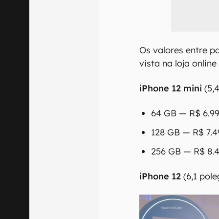
Os valores entre 
vista na loja onlin
iPhone 12 mini
(5,
64 GB — R$ 6.99
128 GB — R$ 7.49
256 GB — R$ 8.4
iPhone 12
(6,1 pol