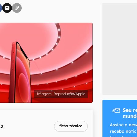
inscreva-se
li, aceito e concordo com os
Termos de Uso e Política de Privacidade do Ca
Reprodução/Apple
Seu r
mundo
melhor preço
Assine a new
12
ficha técnica
R$ 3.734,10
receba notíc