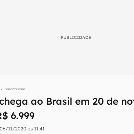
PUBLICIDADE
s
Smartphone
 chega ao Brasil em 20 de n
umo inteligente do mundo tech!
R$ 6.999
tter do Canaltech e receba notícias e reviews sobre tecnologia 
06/11/2020 às 11:41