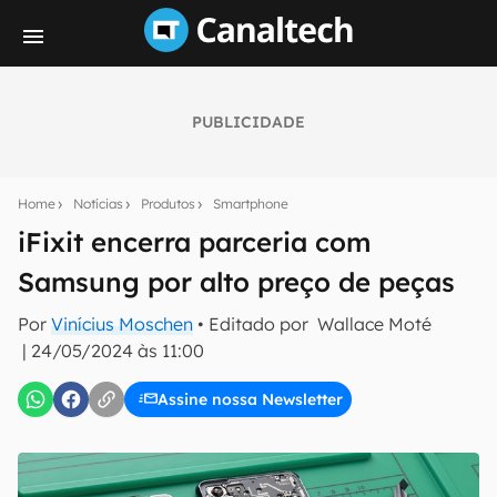
PUBLICIDADE
Seu resumo inteligente do mundo tech!
Assine a newsletter do Canaltech e receba
Home
Notícias
Produtos
Smartphone
notícias e reviews sobre tecnologia em primeira
mão.
iFixit encerra parceria com
Samsung por alto preço de peças
E-mail
Por
Vinícius Moschen
• Editado por
Wallace Moté
|
24/05/2024 às 11:00
inscreva-se
Assine nossa Newsletter
Confirmo que li, aceito e concordo com os
Termos de
Uso e Política de Privacidade do Canaltech.