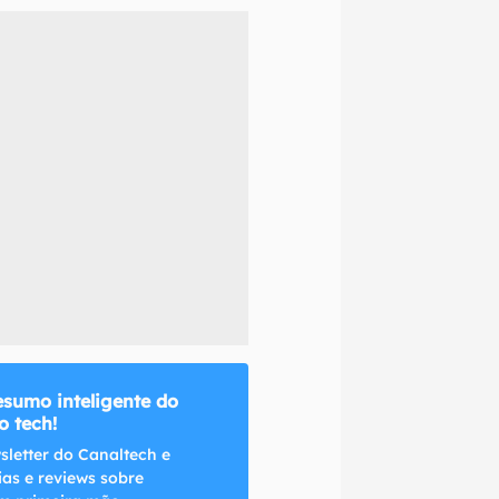
naltech.
esumo inteligente do
 tech!
sletter do Canaltech e
ias e reviews sobre