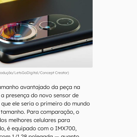
odução/LetsGoDigital/Concept Creator)
tamanho avantajado da peça na
ia a presença do novo sensor de
 que ele seria o primeiro do mundo
 tamanho. Para comparação, o
os melhores celulares para
do, é equipado com o IMX700,
com 1/1,28 polegada — quanto