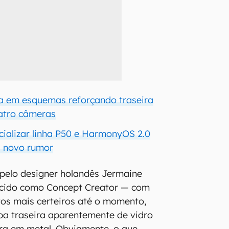
a em esquemas reforçando traseira
atro câmeras
cializar linha P50 e HarmonyOS 2.0
ça novo rumor
s pelo designer holandês Jermaine
cido como Concept Creator — com
os mais certeiros até o momento,
 traseira aparentemente de vidro
ra em metal. Obviamente, o que