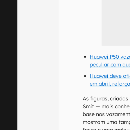
Huawei P50 vaz
peculiar com qu
Huawei deve ofi
em abril, refor
As figuras, criada
Smit — mais conhe
base nos vazament
mostram uma tampa
fosco e uma moldu