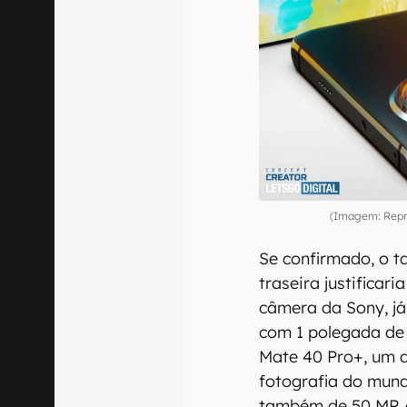
(Imagem: Repr
Se confirmado, o 
traseira justificar
câmera da Sony, já
com 1 polegada de
Mate 40 Pro+, um d
fotografia do mun
também de 50 MP, 