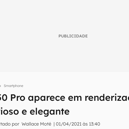
PUBLICIDADE
Smartphone
0 Pro aparece em renderiz
umo inteligente do mundo tech!
ioso e elegante
tter do Canaltech e receba notícias e reviews sobre tecnologia 
itado por
Wallace Moté
|
01/04/2021 às 13:40