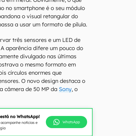
o no smartphone é o seu módulo
andona o visual retangular do
passa a usar um formato de pílula.
rvar três sensores e um LED de
. A aparência difere um pouco do
lamente divulgado nas últimas
mostrava o mesmo formato em
dois círculos enormes que
nsores. O novo design destaca o
va câmera de 50 MP da
Sony
, o
 está no WhatsApp!
WhatsApp
e acompanhe notícias e
ogia