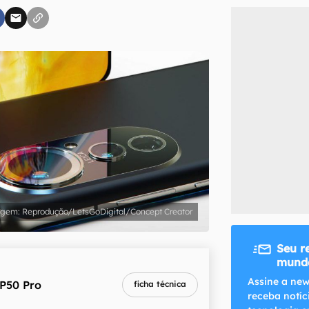
inscreva-se
li, aceito e concordo com os
Termos de Uso e Política de Privacidade do Ca
Reprodução/LetsGoDigital/Concept Creator
Seu r
mundo
Assine a new
P50 Pro
ficha técnica
receba notíc