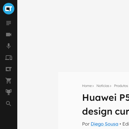
Home
Notícias
Produtos
Huawei P5
Seu res
design cur
Assine a newsle
mão.
Por
Diego Sousa
• Ed
E-mail