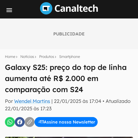
PUBLICIDADE
Seu resumo inteligente do mundo tech!
Assine a newsletter do Canaltech e receba
Home
Notícias
Produtos
Smartphone
notícias e reviews sobre tecnologia em primeira
mão.
Galaxy S25: preço do top de linha
aumenta até R$ 2.000 em
E-mail
comparação com S24
Por
Wendel Martins
|
22/01/2025 às 17:04
•
Atualizado
inscreva-se
22/01/2025 às 17:23
Assine nossa Newsletter
Confirmo que li, aceito e concordo com os
Termos de
Uso e Política de Privacidade do Canaltech.