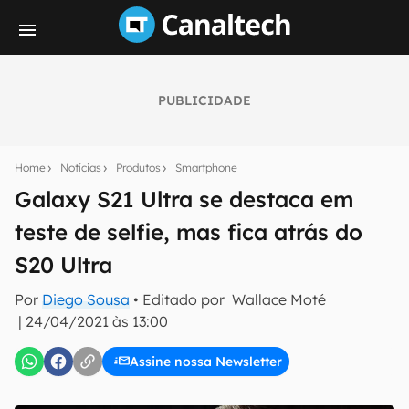
PUBLICIDADE
Seu resumo inteligente do mundo tech!
Assine a newsletter do Canaltech e receba
Home
Notícias
Produtos
Smartphone
notícias e reviews sobre tecnologia em primeira
mão.
Galaxy S21 Ultra se destaca em
teste de selfie, mas fica atrás do
E-mail
S20 Ultra
Por
Diego Sousa
• Editado por
Wallace Moté
inscreva-se
|
24/04/2021 às 13:00
Assine nossa Newsletter
Confirmo que li, aceito e concordo com os
Termos de
Uso e Política de Privacidade do Canaltech.