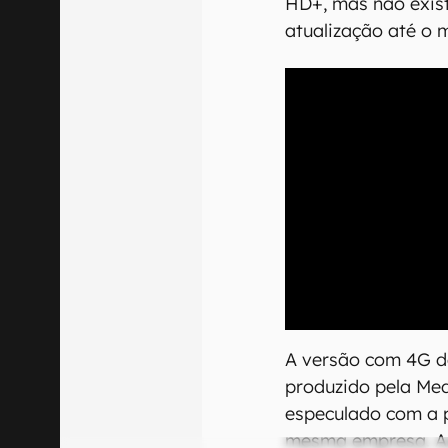
HD+, mas não exis
atualização até o
A versão com 4G de
produzido pela Med
especulado com a 
mesma empresa. Al