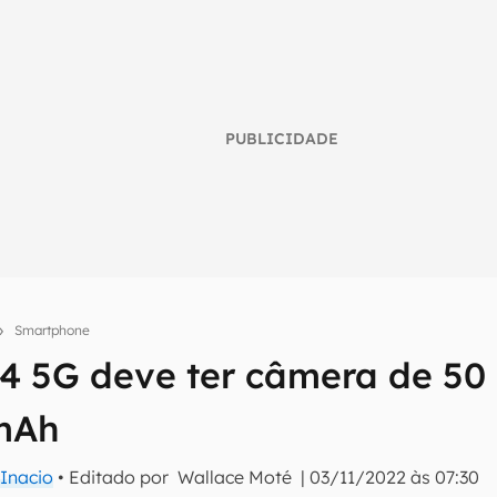
PUBLICIDADE
Smartphone
umo inteligente do mundo tech!
4 5G deve ter câmera de 50 
tter do Canaltech e receba notícias e reviews sobre tecnologia 
mAh
Inacio
• Editado por
Wallace Moté
|
03/11/2022 às 07:30