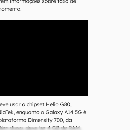
tem informações sobre taxa de
 momento.
ve usar o chipset Helio G80,
iaTek, enquanto o Galaxy A14 5G é
plataforma Dimensity 700, da
ém disso, deve ter 4 GB de RAM,