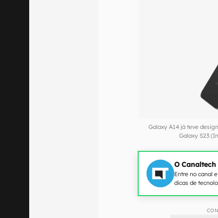
Galaxy A14 já teve desi
Galaxy S23 (
O Canaltech
Entre no canal 
dicas de tecnol
CON