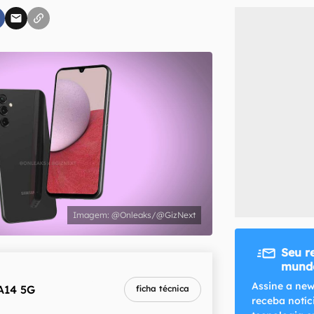
inscreva-se
li, aceito e concordo com os
Termos de Uso e Política de Privacidade do Ca
@Onleaks/@GizNext
Seu r
mundo
melhor preço
Assine a new
A14 5G
ficha técnica
R$ 998,89
receba notíc