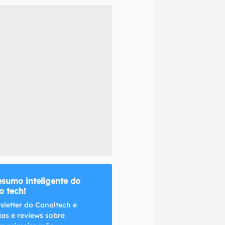
naltech.
esumo inteligente do
 tech!
sletter do Canaltech e
ias e reviews sobre