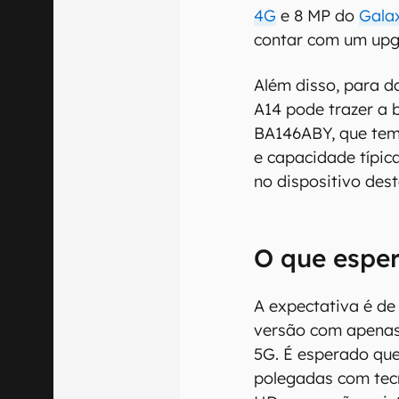
4G
e 8 MP do
Gala
contar com um upgr
Além disso, para d
A14 pode trazer a 
BA146ABY, que tem
e capacidade típic
no dispositivo dest
O que espe
A expectativa é d
versão com apenas
5G. É esperado que
polegadas com tecn