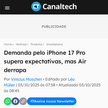
PUBLICIDADE
Seu resumo inteligente do mundo tech!
Assine a newsletter do Canaltech e receba
Home
Notícias
Produtos
Smartphone
notícias e reviews sobre tecnologia em primeira
mão.
Demanda pelo iPhone 17 Pro
supera expectativas, mas Air
E-mail
derrapa
Por
Vinícius Moschen
• Editado por
Léo
inscreva-se
Müller
|
03/10/2025 às 07:58
•
Atualizado
03/10/2025
às 08:45
Confirmo que li, aceito e concordo com os
Termos de
Uso e Política de Privacidade do Canaltech.
Assine nossa Newsletter