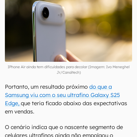
IPhone Air ainda tem dificuldades para decolar (Imagem: Ivo Meneghel
Jr/Canaltech)
Portanto, um resultado próximo
do que a
Samsung viu com o seu ultrafino Galaxy S25
Edge,
que teria ficado abaixo das expectativas
em vendas.
O cenário indica que o nascente segmento de
celulares ultrafinos ainda não empolgou o