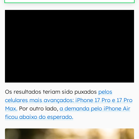
00:00
/
04:51
Os resultados teriam sido puxados
pelos
celulares mais avançados: iPhone 17 Pro e 17 Pro
Max.
Por outro lado,
a demanda pelo iPhone Air
ficou abaixo do esperado.