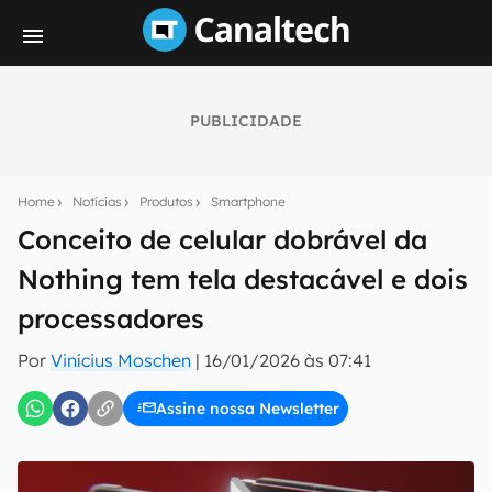
PUBLICIDADE
Seu resumo inteligente do mundo tech!
Assine a newsletter do Canaltech e receba
Home
Notícias
Produtos
Smartphone
notícias e reviews sobre tecnologia em primeira
mão.
Conceito de celular dobrável da
Nothing tem tela destacável e dois
E-mail
processadores
Por
Vinícius Moschen
|
16/01/2026 às 07:41
inscreva-se
Assine nossa Newsletter
Confirmo que li, aceito e concordo com os
Termos de
Uso e Política de Privacidade do Canaltech.