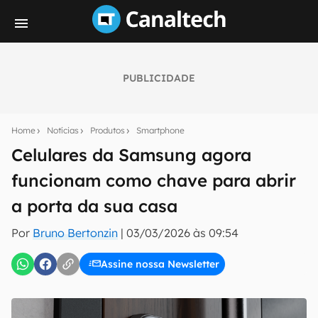
PUBLICIDADE
Seu resumo inteligente do mundo tech!
Assine a newsletter do Canaltech e receba
Home
Notícias
Produtos
Smartphone
notícias e reviews sobre tecnologia em primeira
mão.
Celulares da Samsung agora
funcionam como chave para abrir
E-mail
a porta da sua casa
Por
Bruno Bertonzin
|
03/03/2026 às 09:54
inscreva-se
Assine nossa Newsletter
Confirmo que li, aceito e concordo com os
Termos de
Uso e Política de Privacidade do Canaltech.